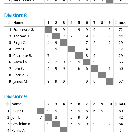
9
Gerard VAN T.
6
8
9
4
3
8
9
3
62
Division: 8
Name
1
2
3
4
5
6
7
8
9
Total
1
Francesco G.
9
9
9
9
9
9
72
2
Andrew H.
8
7
2
9
8
2
44
3
Birgit C.
4
9
7
2
0
29
4
Peter H.
9
4
17
5
Charlotte B.
7
8
9
29
6
Rachel A.
7
2
9
9
9
9
6
66
7
Tom C.
4
9
9
6
6
6
50
8
Charlie G S.
0
9
James M.
8
9
9
9
9
57
Division: 9
Name
1
2
3
4
5
6
7
8
9
10
Total
1
Roger C.
9
9
5
9
6
6
9
9
80
2
Jeff T.
7
3
5
9
9
42
3
Geraldine B.
1
9
5
9
9
9
7
64
4
Penny A.
0