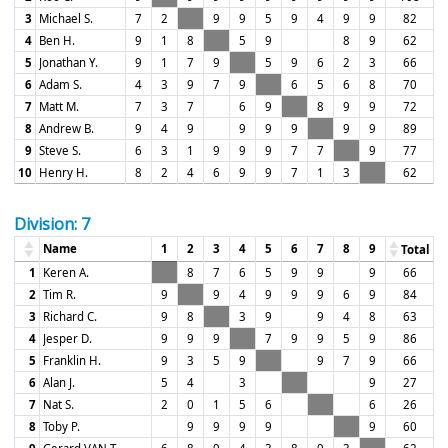
3
Michael S.
7
2
9
9
5
9
4
9
9
82
4
Ben H.
9
1
8
5
9
8
9
62
5
Jonathan Y.
9
1
7
9
5
9
6
2
3
66
6
Adam S.
4
3
9
7
9
6
5
6
8
70
7
Matt M.
7
3
7
6
9
8
9
9
72
8
Andrew B.
9
4
9
9
9
9
9
9
89
9
Steve S.
6
3
1
9
9
9
7
7
9
77
10
Henry H.
8
2
4
6
9
9
7
1
3
62
Division: 7
Name
1
2
3
4
5
6
7
8
9
Total
1
Keren A.
8
7
6
5
9
9
9
66
2
Tim R.
9
9
4
9
9
9
6
9
84
3
Richard C.
9
8
3
9
9
4
8
63
4
Jesper D.
9
9
9
7
9
9
5
9
86
5
Franklin H.
9
3
5
9
9
7
9
66
6
Alan J.
5
4
3
9
27
7
Nat S.
2
0
1
5
6
6
26
8
Toby P.
9
9
9
9
9
60