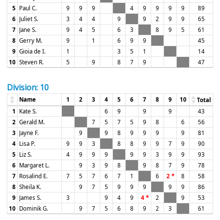
5
Paul C.
9
9
9
4
9
9
9
9
89
6
Juliet S.
3
4
4
9
9
2
9
9
65
7
Jane S.
9
4
5
6
3
8
9
5
61
8
Gerry M.
9
1
6
9
9
45
9
Gioia de I.
1
3
5
1
14
10
Steven R.
5
9
8
7
9
47
Division: 10
Name
1
2
3
4
5
6
7
8
9
10
Total
1
Kate S.
6
9
9
9
43
2
Gerald M.
7
5
7
5
9
8
6
56
3
Jayne F.
9
9
8
9
9
9
9
81
4
Lisa P.
9
9
3
8
8
9
9
7
9
90
5
Liz S.
4
9
9
9
9
9
3
9
9
93
6
Margaret L.
9
3
9
8
9
8
7
9
78
7
Rosalind E.
7
5
7
6
7
1
6
2
*
8
58
8
Sheila K.
9
7
5
9
9
9
9
9
86
9
James S.
3
9
4
9
4
*
2
9
53
10
Dominik G.
9
7
5
6
8
9
2
3
61