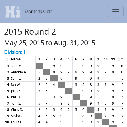
LADDER TRACKER
2015 Round 2
May 25, 2015 to Aug. 31, 2015
Division: 1
Name
1
2
3
4
5
6
7
8
9
10
11
Tot
1
Tom M.
9
9
9
9
9
9
9
9
9
108
2
Antonio A.
5
9
9
9
9
9
9
9
9
9
114
3
Sam L.
2
5
9
9
9
9
57
4
Ian W.
2
6
4
3
5
8
8
7
9
63
5
Josh K.
5
6
9
9
9
9
61
6
Phil B.
6
3
9
9
9
47
7
Tom S.
5
7
9
2
9
9
5
9
71
8
Chris D.
2
2
5
9
2
5
6
5
7
9
66
9
Sasha C.
4
5
5
9
0
8
9
7
9
71
10
Louis B.
4
4
9
9
9
9
9
70