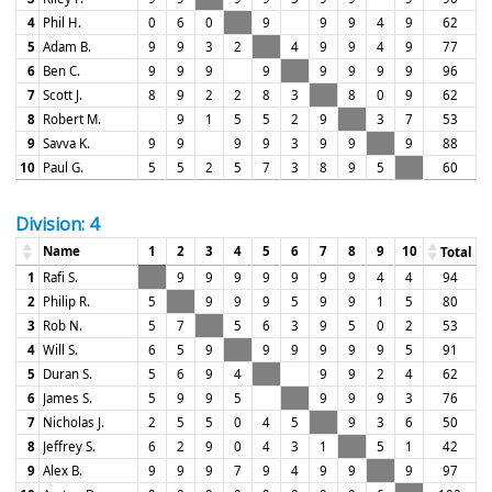
4
Phil H.
0
6
0
9
9
9
4
9
62
5
Adam B.
9
9
3
2
4
9
9
4
9
77
6
Ben C.
9
9
9
9
9
9
9
9
96
7
Scott J.
8
9
2
2
8
3
8
0
9
62
8
Robert M.
9
1
5
5
2
9
3
7
53
9
Savva K.
9
9
9
9
3
9
9
9
88
10
Paul G.
5
5
2
5
7
3
8
9
5
60
Division: 4
Name
1
2
3
4
5
6
7
8
9
10
Total
1
Rafi S.
9
9
9
9
9
9
9
4
4
94
2
Philip R.
5
9
9
9
5
9
9
1
5
80
3
Rob N.
5
7
5
6
3
9
5
0
2
53
4
Will S.
6
5
9
9
9
9
9
9
5
91
5
Duran S.
5
6
9
4
9
9
2
4
62
6
James S.
5
9
9
5
9
9
9
3
76
7
Nicholas J.
2
5
5
0
4
5
9
3
6
50
8
Jeffrey S.
6
2
9
0
4
3
1
5
1
42
9
Alex B.
9
9
9
7
9
4
9
9
9
97