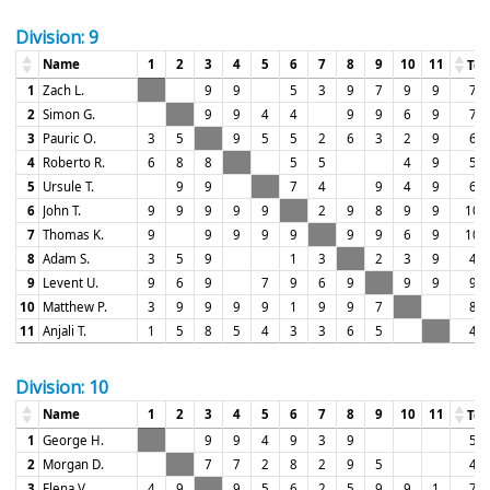
Division: 9
Name
1
2
3
4
5
6
7
8
9
10
11
Tot
1
Zach L.
9
9
5
3
9
7
9
9
78
2
Simon G.
9
9
4
4
9
9
6
9
77
3
Pauric O.
3
5
9
5
5
2
6
3
2
9
63
4
Roberto R.
6
8
8
5
5
4
9
54
5
Ursule T.
9
9
7
4
9
4
9
66
6
John T.
9
9
9
9
9
2
9
8
9
9
108
7
Thomas K.
9
9
9
9
9
9
9
6
9
103
8
Adam S.
3
5
9
1
3
2
3
9
47
9
Levent U.
9
6
9
7
9
6
9
9
9
94
10
Matthew P.
3
9
9
9
9
1
9
9
7
86
11
Anjali T.
1
5
8
5
4
3
3
6
5
49
Division: 10
Name
1
2
3
4
5
6
7
8
9
10
11
Tot
1
George H.
9
9
4
9
3
9
57
2
Morgan D.
7
7
2
8
2
9
5
49
3
Elena V.
4
9
9
5
6
2
5
9
9
1
77