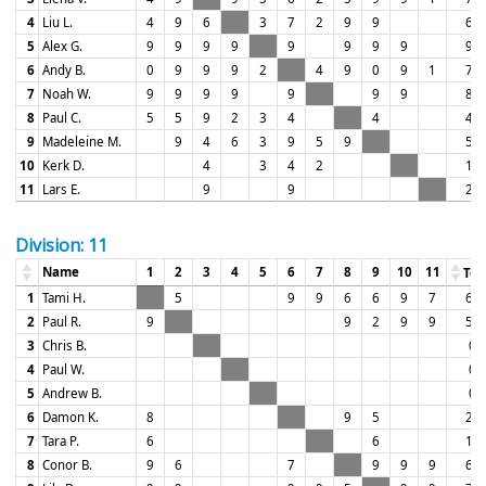
4
Liu L.
4
9
6
3
7
2
9
9
63
5
Alex G.
9
9
9
9
9
9
9
9
96
6
Andy B.
0
9
9
9
2
4
9
0
9
1
72
7
Noah W.
9
9
9
9
9
9
9
84
8
Paul C.
5
5
9
2
3
4
4
41
9
Madeleine M.
9
4
6
3
9
5
9
58
10
Kerk D.
4
3
4
2
17
11
Lars E.
9
9
24
Division: 11
Name
1
2
3
4
5
6
7
8
9
10
11
Tot
1
Tami H.
5
9
9
6
6
9
7
64
2
Paul R.
9
9
2
9
9
51
3
Chris B.
0
4
Paul W.
0
5
Andrew B.
0
6
Damon K.
8
9
5
27
7
Tara P.
6
6
14
8
Conor B.
9
6
7
9
9
9
63