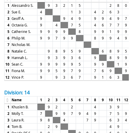
1
Alessandro S.
9
3
2
1
5
2
8
0
2
Sue E.
4
1
3
4
2
6
3
3
Geoff A.
9
9
4
9
9
9
4
9
7
4
Octavia G.
9
4
7
5
4
6
7
7
9
5
Catherine S.
9
9
9
9
8
9
9
1
9
9
6
Philip M.
9
9
7
9
9
8
9
9
4
9
7
Nicholas M.
8
Natalie C.
9
8
9
5
9
6
8
9
5
9
Hannah L.
9
3
9
3
6
9
8
9
9
10
Sean C.
9
9
9
9
9
5
9
9
1
9
11
Fiona M.
9
9
5
9
7
9
7
6
9
9
12
Vince P.
9
9
3
6
7
9
1
6
3
Division: 14
Name
1
2
3
4
5
6
7
8
9
10
11
12
1
Khuslen B.
9
2
2
4
3
9
2
Molly T.
7
9
9
7
9
4
9
7
5
9
3
Laura R.
9
8
4
7
9
6
3
4
4
Tom B.
2
9
4
9