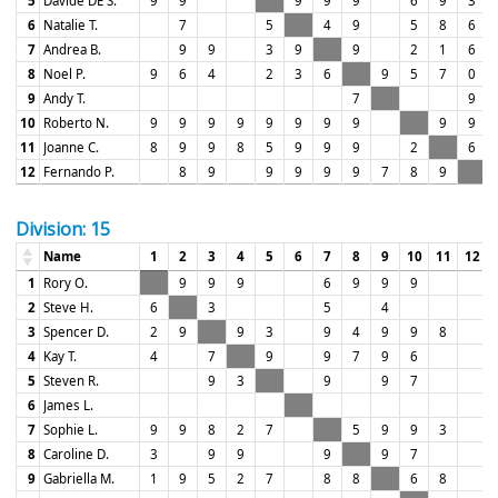
5
Davide DE S.
9
9
9
9
9
6
9
3
6
Natalie T.
7
5
4
9
5
8
6
7
Andrea B.
9
9
3
9
9
2
1
6
8
Noel P.
9
6
4
2
3
6
9
5
7
0
9
Andy T.
7
9
10
Roberto N.
9
9
9
9
9
9
9
9
9
9
11
Joanne C.
8
9
9
8
5
9
9
9
2
6
12
Fernando P.
8
9
9
9
9
9
7
8
9
Division: 15
Name
1
2
3
4
5
6
7
8
9
10
11
12
1
Rory O.
9
9
9
6
9
9
9
2
Steve H.
6
3
5
4
3
Spencer D.
2
9
9
3
9
4
9
9
8
4
Kay T.
4
7
9
9
7
9
6
5
Steven R.
9
3
9
9
7
6
James L.
7
Sophie L.
9
9
8
2
7
5
9
9
3
8
Caroline D.
3
9
9
9
9
7
9
Gabriella M.
1
9
5
2
7
8
8
6
8