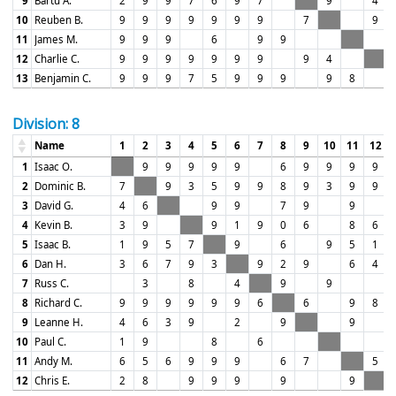
9
Bartu A.
2
9
9
7
6
9
7
9
4
10
Reuben B.
9
9
9
9
9
9
9
7
9
11
James M.
9
9
9
6
9
9
12
Charlie C.
9
9
9
9
9
9
9
9
4
13
Benjamin C.
9
9
9
7
5
9
9
9
9
8
Division: 8
Name
1
2
3
4
5
6
7
8
9
10
11
12
1
Isaac O.
9
9
9
9
9
6
9
9
9
9
2
Dominic B.
7
9
3
5
9
9
8
9
3
9
9
3
David G.
4
6
9
9
7
9
9
4
Kevin B.
3
9
9
1
9
0
6
8
6
5
Isaac B.
1
9
5
7
9
6
9
5
1
6
Dan H.
3
6
7
9
3
9
2
9
6
4
7
Russ C.
3
8
4
9
9
8
Richard C.
9
9
9
9
9
9
6
6
9
8
9
Leanne H.
4
6
3
9
2
9
9
10
Paul C.
1
9
8
6
11
Andy M.
6
5
6
9
9
9
6
7
5
12
Chris E.
2
8
9
9
9
9
9